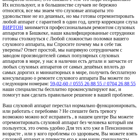
Их используют, и в большинстве случаев не бережно
относятся, все мы знаем что слуховые аппараты это
удовольствие не из дешевых, но мы готовы отремонтировать
любой аппарат с гарантией в один год, центр коррекции слуха
ВИРТОН
занимается профессиональным ремонтом слуховых
аппаратов в Бишкеке, наши квалифицированные сотрудники
готовы столкнуться с Любой сложностью поломки вашего
слухового аппарата, вы Спросите почему мы в себе так
уверены? Ответ простой, мы напрямую сотрудничаем с
заводом производителей самых популярных слуховых
аппаратов в мире, у нас в наличии есть детали и запчасти от
любых слуховых аппаратов от самых дешёвых вплоть до
самых дорогих и миниатюрных в мире, получить бесплатную
консультацию о ремонте слухового аппарата Вы можете по
следующим номерам:
59-02-60 // 0555 26 88 55 // 0704 26 88 55
наши специалисты бесплатно проконсультируют вас, и
помогут вам сделать правильное решение в вашей проблеме.
Ваш слуховой аппарат перестал нормально функционировать,
или работать с перебоями ? Не спешите бить тревогу
возможно можно всё исправить , в нашем центре Вы можете
отремонтировать слуховой аппарат без человека который им
пользуется, это очень удобно Для тех кто уже в Пенсионном
возрасте , или у кого проблемы со здоровьем, Вы можете взять
слуховой аппарат и привести его к нам наши специалисты